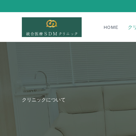
内
容
を
ス
HOME
ク
キ
ッ
プ
クリニックについて