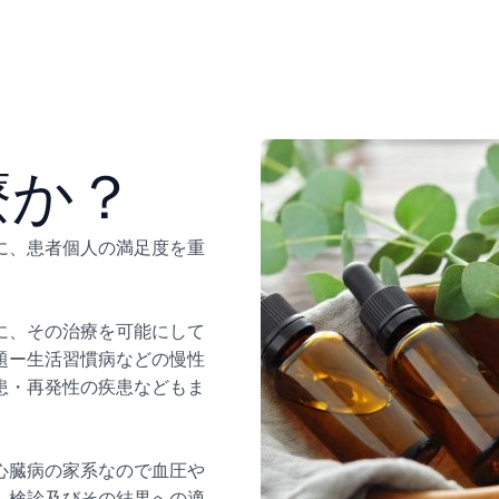
療か？
に、患者個人の満足度を重
。
に、その治療を可能にして
題ー生活習慣病などの慢性
患・再発性の疾患などもま
心臓病の家系なので血圧や
、検診及びその結果への適