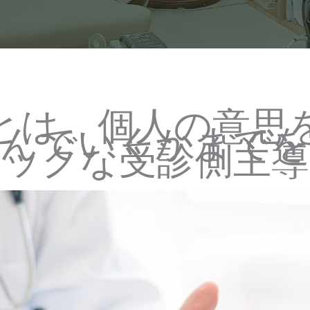
とは、個人の意思
死んでいくかまでを
ィックな受診側主導