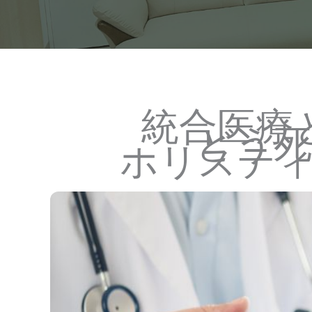
統合医療
どう
ホリステ