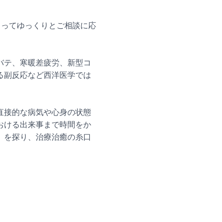
とってゆっくりとご相談に応
バテ、寒暖差疲労、新型コ
る副反応など西洋医学では
。
直接的な病気や心身の状態
おける出来事まで時間をか
）を探り、治療治癒の糸口