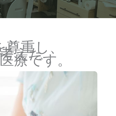
を尊重し、
考えた
医療です。